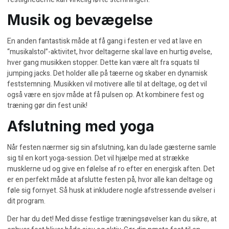
Musik og bevægelse
En anden fantastisk måde at få gang i festen er ved at lave en
“musikalstol”-aktivitet, hvor deltagerne skal lave en hurtig øvelse,
hver gang musikken stopper. Dette kan være alt fra squats til
jumping jacks. Det holder alle på tæerne og skaber en dynamisk
feststemning. Musikken vil motivere alle til at deltage, og det vil
også være en sjov måde at få pulsen op. At kombinere
fest og
træning
gør din fest unik!
Afslutning med yoga
Når festen nærmer sig sin afslutning, kan du lade gæsterne samle
sig til en kort yoga-session. Det vil hjælpe med at strække
musklerne ud og give en følelse af ro efter en energisk aften. Det
er en perfekt måde at afslutte festen på, hvor alle kan deltage og
føle sig fornyet. Så husk at inkludere nogle
afstressende øvelser
i
dit program.
Der har du det! Med disse festlige træningsøvelser kan du sikre, at