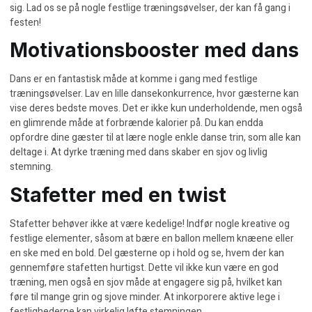
sig. Lad os se på nogle festlige træningsøvelser, der kan få gang i
festen!
Motivationsbooster med dans
Dans er en fantastisk måde at komme i gang med festlige
træningsøvelser. Lav en lille dansekonkurrence, hvor gæsterne kan
vise deres bedste moves. Det er ikke kun underholdende, men også
en glimrende måde at forbrænde kalorier på. Du kan endda
opfordre dine gæster til at lære nogle enkle danse trin, som alle kan
deltage i. At dyrke
træning med dans
skaber en sjov og livlig
stemning.
Stafetter med en twist
Stafetter behøver ikke at være kedelige! Indfør nogle kreative og
festlige elementer, såsom at bære en ballon mellem knæene eller
en ske med en bold. Del gæsterne op i hold og se, hvem der kan
gennemføre stafetten hurtigst. Dette vil ikke kun være en god
træning, men også en sjov måde at engagere sig på, hvilket kan
føre til mange grin og sjove minder. At inkorporere
aktive lege
i
festlighederne kan virkelig løfte stemningen.