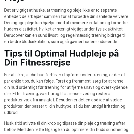
Det er vigtigt at huske, at træning og pleje ikke er to separate
enheder; de arbejder sammen for at forbedre din samlede velvære.
Den rigtige pleje kan hjælpe med at minimere irritation og forbedre
hudens elasticitet, hvilket er særligt vigtigt under fysisk aktivitet.
Derudover kan en sund livsstil og regelmæssig træning bidrage til
en bedre blodcirkulation, som også gavner hudens udseende.
Tips til Optimal Hudpleje på
Din Fitnessrejse
For at sikre, at din hud forbliver i topform under træning, er der et
par enkle tips, du kan følge. Først og fremmest, sørg for at rense
din hud ordentligt før træning for at fjerne snavs og overskydende
olie. Efter træning, vær hurtig til at rense sved og rester af
produkter væk fra ansigtet. Desuden er det en god idé at vælge
produkter, der passer til din hudtype
, så du kan undgå irritation og
udbrud.
Husk altid at lytte til din krop og tilpasse din pleje og træning efter
behov. Med den rette tilgang kan du optimere din huds sundhed og